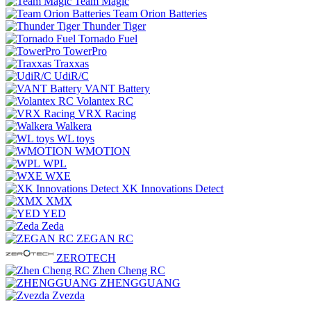
Team Magic
Team Orion Batteries
Thunder Tiger
Tornado Fuel
TowerPro
Traxxas
UdiR/C
VANT Battery
Volantex RC
VRX Racing
Walkera
WL toys
WMOTION
WPL
WXE
XK Innovations Detect
XMX
YED
Zeda
ZEGAN RC
ZEROTECH
Zhen Cheng RC
ZHENGGUANG
Zvezda