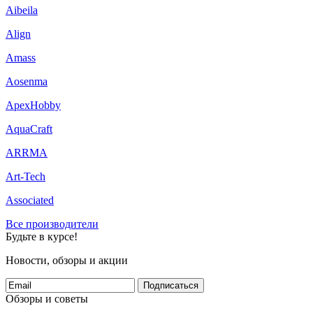
Aibeila
Align
Amass
Aosenma
ApexHobby
AquaCraft
ARRMA
Art-Tech
Associated
Все производители
Будьте в курсе!
Новости, обзоры и акции
Подписаться
Обзоры и советы