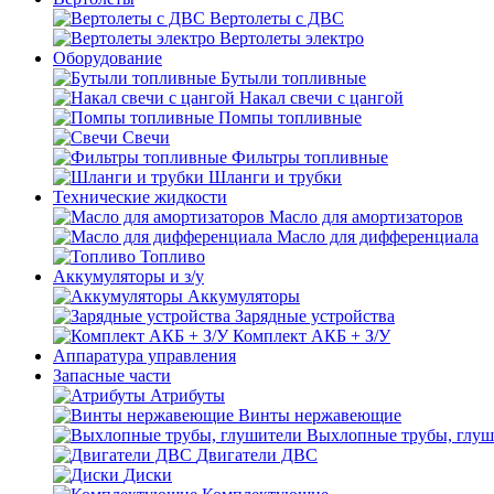
Вертолеты с ДВС
Вертолеты электро
Оборудование
Бутыли топливные
Накал свечи с цангой
Помпы топливные
Свечи
Фильтры топливные
Шланги и трубки
Технические жидкости
Масло для амортизаторов
Масло для дифференциала
Топливо
Аккумуляторы и з/у
Аккумуляторы
Зарядные устройства
Комплект АКБ + З/У
Аппаратура управления
Запасные части
Атрибуты
Винты нержавеющие
Выхлопные трубы, глуш
Двигатели ДВС
Диски