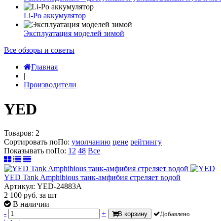
Li-Po аккумулятор
Эксплуатация моделей зимой
Все обзоры и советы
Главная
|
Производители
YED
Товаров:
2
Сортировать по
По
:
умолчанию
цене
рейтингу
Показывать по
По
:
12
48
Все
YED Tank Amphibious танк-амфибия стреляет водой
Артикул: YED-24883A
2 100
руб.
за шт
В наличии
-
+
В корзину
Добавлено