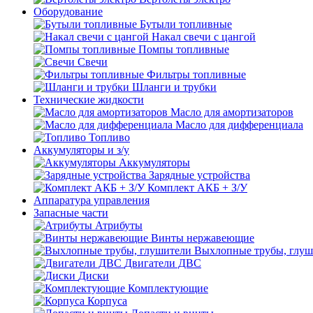
Оборудование
Бутыли топливные
Накал свечи с цангой
Помпы топливные
Свечи
Фильтры топливные
Шланги и трубки
Технические жидкости
Масло для амортизаторов
Масло для дифференциала
Топливо
Аккумуляторы и з/у
Аккумуляторы
Зарядные устройства
Комплект АКБ + З/У
Аппаратура управления
Запасные части
Атрибуты
Винты нержавеющие
Выхлопные трубы, глуш
Двигатели ДВС
Диски
Комплектующие
Корпуса