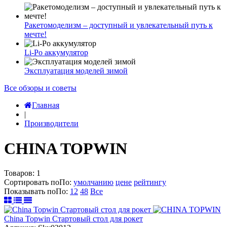
Ракетомоделизм – доступный и увлекательный путь к
мечте!
Li-Po аккумулятор
Эксплуатация моделей зимой
Все обзоры и советы
Главная
|
Производители
CHINA TOPWIN
Товаров:
1
Сортировать по
По
:
умолчанию
цене
рейтингу
Показывать по
По
:
12
48
Все
China Topwin Стартовый стол для рокет